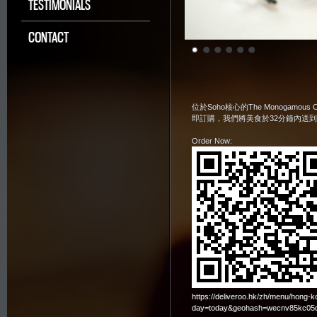
TESTIMONIALS
CONTACT
位於Soho核心的The Monogam
即訂購，我們將美食於32分鐘內送
Order Now:
https://deliveroo.hk/zh/menu/hong
day=today&geohash=wecnv85kc05